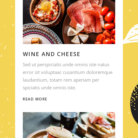
WINE AND CHEESE
Sed ut perspiciatis unde omnis iste natus
error sit voluptaac cusantium doloremque
laudantium, totam rem aperiam per
spiciatis unde omnis iste.
READ MORE