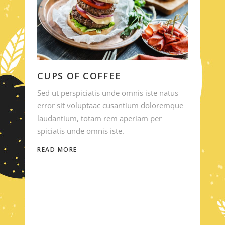
CUPS OF COFFEE
Sed ut perspiciatis unde omnis iste natus
error sit voluptaac cusantium doloremque
laudantium, totam rem aperiam per
spiciatis unde omnis iste.
READ MORE